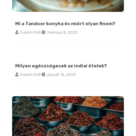
Mi a Tandoor konyha és miért olyan finom?
Fusion Grill
március 8, 2023
Milyen egészségesek az indiai ételek?
Fusion Grill
január 16, 2023
Legfontosabb fűszereink