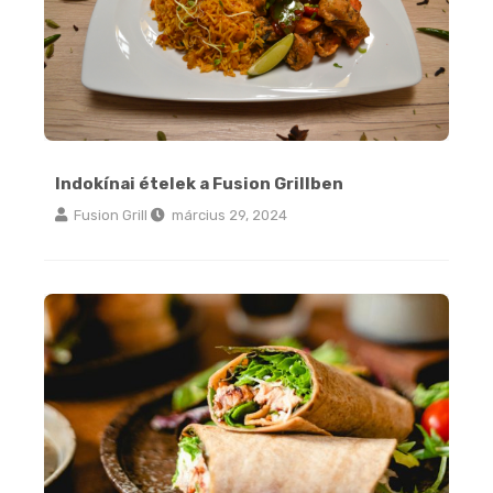
Indokínai ételek a Fusion Grillben
Fusion Grill
március 29, 2024
Útmutatónk a burritokhoz