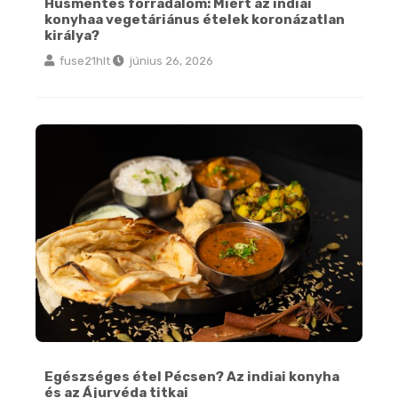
Húsmentes forradalom: Miért az indiai
konyhaa vegetáriánus ételek koronázatlan
királya?
fuse21hlt
június 26, 2026
Egészséges étel Pécsen? Az indiai konyha és az Ájurvéda titkai
Egészséges étel Pécsen? Az indiai konyha
és az Ájurvéda titkai