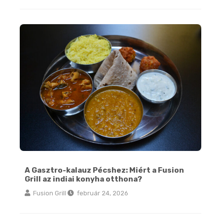
A Gasztro-kalauz Pécshez: Miért a Fusion Grill az indiai konyha otthona?
A Gasztro-kalauz Pécshez: Miért a Fusion
Grill az indiai konyha otthona?
Fusion Grill
február 24, 2026