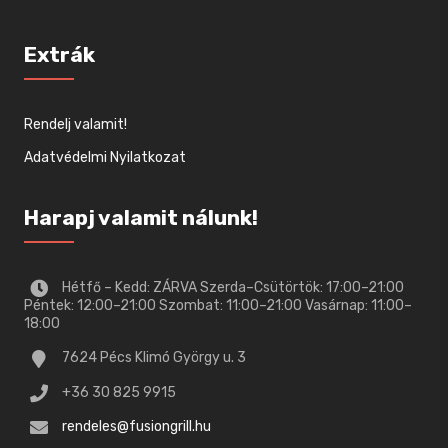
Extrák
Rendelj valamit!
Adatvédelmi Nyilatkozat
Harapj valamit nálunk!
Hétfő – Kedd: ZÁRVA Szerda–Csütörtök: 17:00–21:00
Péntek: 12:00–21:00 Szombat: 11:00–21:00 Vasárnap: 11:00–
18:00
7624 Pécs Klimó György u. 3
+36 30 825 9915
rendeles@fusiongrill.hu