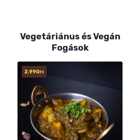
Vegetáriánus és Vegán
Fogások
2.990
Ft