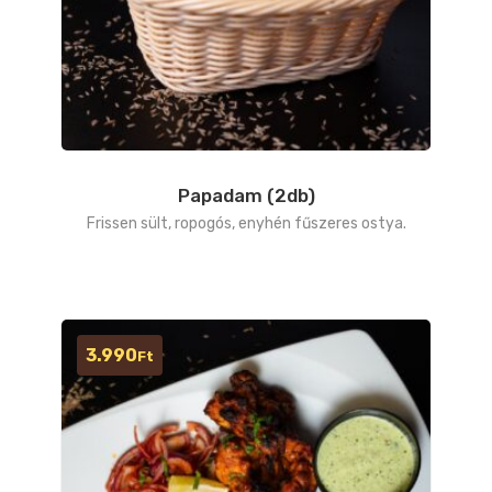
Papadam (2db)
Frissen sült, ropogós, enyhén fűszeres ostya.
3.990
Ft