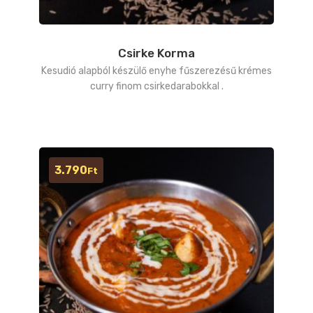
Csirke Korma
Kesudió alapból készülő enyhe fűszerezésű krémes
curry finom csirkedarabokkal .
3.790
Ft