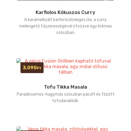
Karfiolos Kókuszos Curry
A karamellizált karfiol különleges íze, a curry
melengető fűszerességével ötvözve egy krémes
szószban.
3.090
Ft
Tofu Tikka Masala
Paradicsomos-hagymás szószban pácolt és főzőtt
tofudarabkák.