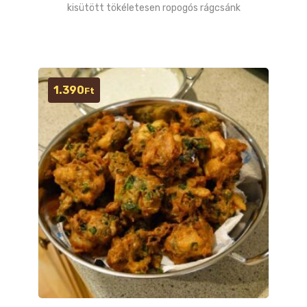
kisütött tökéletesen ropogós rágcsánk
1.390
Ft