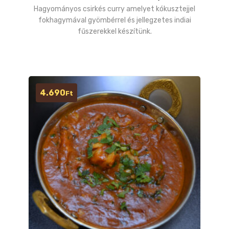
Hagyományos csirkés curry amelyet kókusztejjel
fokhagymával gyömbérrel és jellegzetes indiai
fűszerekkel készítünk.
4.690
Ft