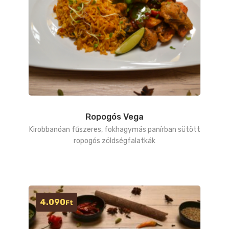
Ropogós Vega
Kirobbanóan fűszeres, fokhagymás panírban sütött
ropogós zöldségfalatkák
4.090
Ft