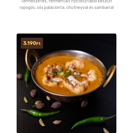
Természetes, fermentált rizstésztából készült
ropogós, sós palacsinta, chutneyval és sambarral
3.190
Ft