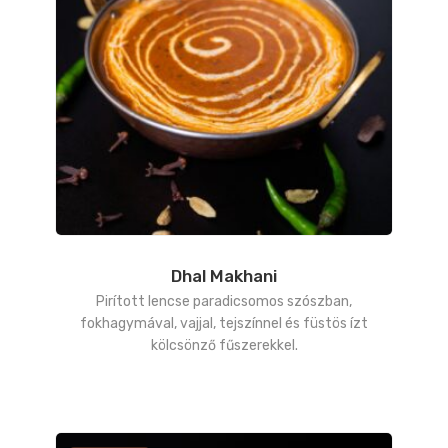
Dhal Makhani
Pirított lencse paradicsomos szószban,
fokhagymával, vajjal, tejszínnel és füstös ízt
kölcsönző fűszerekkel.