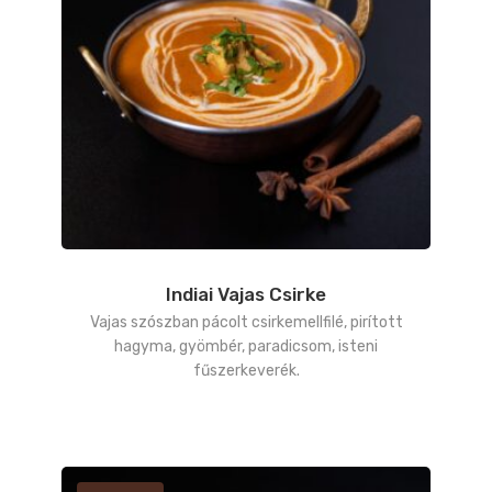
Indiai Vajas Csirke
Vajas szószban pácolt csirkemellfilé, pirított
hagyma, gyömbér, paradicsom, isteni
fűszerkeverék.