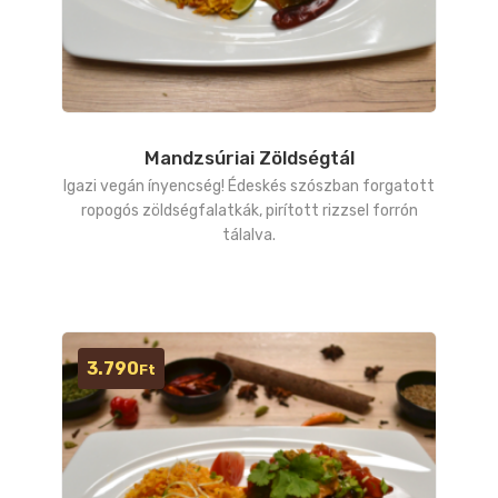
Mandzsúriai Zöldségtál
Igazi vegán ínyencség! Édeskés szószban forgatott
ropogós zöldségfalatkák, pirított rizzsel forrón
tálalva.
3.790
Ft