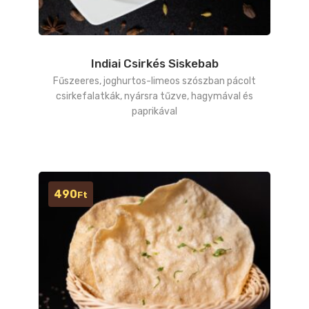
Indiai Csirkés Siskebab
Fűszeeres, joghurtos-limeos szószban pácolt
csirkefalatkák, nyársra tűzve, hagymával és
paprikával
490
Ft