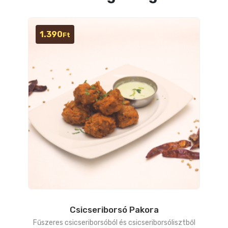
1.390
Ft
Csicseriborsó Pakora
Fűszeres csicseriborsóból és csicseriborsólisztből