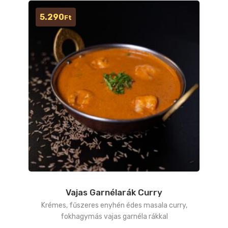
5.290
Ft
Vajas Garnélarák Curry
Krémes, fűszeres enyhén édes masala curry,
fokhagymás vajas garnéla rákkal