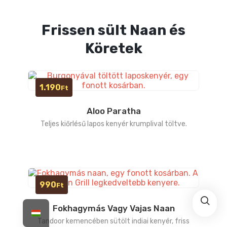
Frissen sült Naan és
Köretek
1.190
Ft
Aloo Paratha
Teljes kiőrlésű lapos kenyér krumplival töltve.
990
Ft
Fokhagymás Vagy Vajas Naan
Tandoor kemencében sütölt indiai kenyér, friss