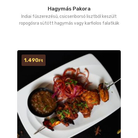
Hagymás Pakora
Indiai fűszerezésű, csicseriborsó lisztből keszült
ropogósra sütött hagymás vagy karfiolos falatkák
1.490
Ft