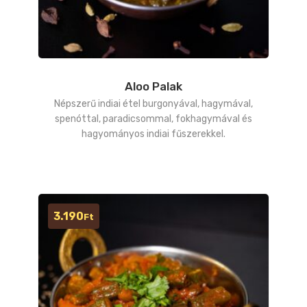
Aloo Palak
Népszerű indiai étel burgonyával, hagymával,
spenóttal, paradicsommal, fokhagymával és
hagyományos indiai fűszerekkel.
3.190
Ft