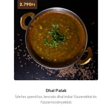
2.790
Ft
Dhal Palak
Ízletes spenótos, lencsés dhal indiai fűszerekkel és
fűszernövényekkel.