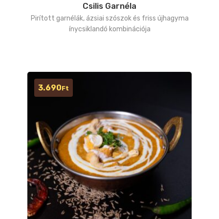
Csilis Garnéla
Pirított garnélák, ázsiai szószok és friss újhagyma
ínycsiklandó kombinációja
3.690
Ft