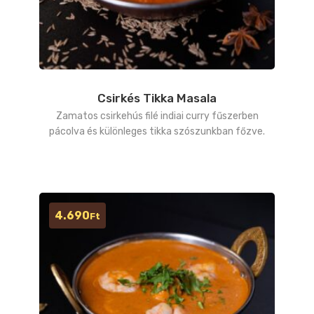
Csirkés Tikka Masala
Zamatos csirkehús filé indiai curry fűszerben
pácolva és különleges tikka szószunkban főzve.
4.690
Ft