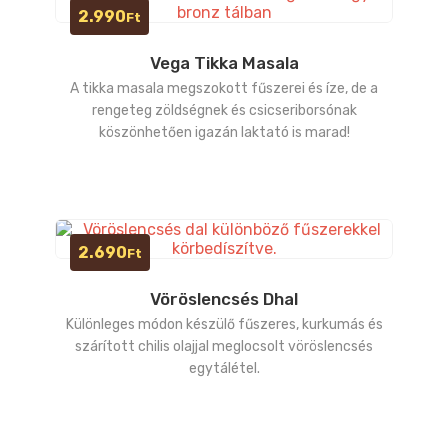
2.990
Ft
Vega Tikka Masala
A tikka masala megszokott fűszerei és íze, de a
rengeteg zöldségnek és csicseriborsónak
köszönhetően igazán laktató is marad!
2.690
Ft
Vöröslencsés Dhal
Különleges módon készülő fűszeres, kurkumás és
szárított chilis olajjal meglocsolt vöröslencsés
egytálétel.