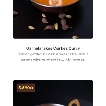
Garnélarákos Csirkés Curry
Ízekben gazdag, klasszikus vajas csirke, amit a
garnéla édeskés jellege tesz különlegessé.
3.690
Ft