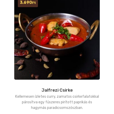
3.690
Ft
Jalfrezi Csirke
Kellemesen ízletes curry, zamatos csirkefalatokkal
párosítva egy fűszeres pirított paprikás és
hagymás paradicsomszószban.