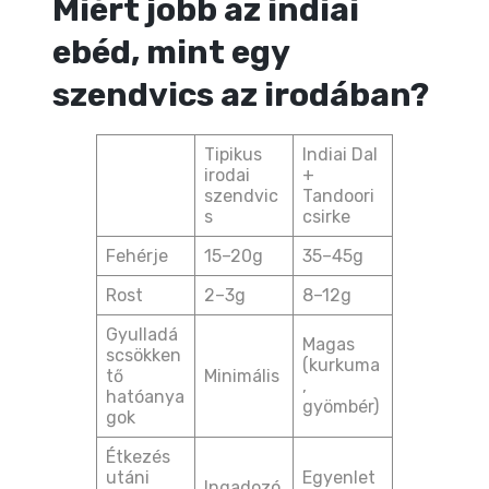
Miért jobb az indiai
ebéd, mint egy
szendvics az irodában?
Tipikus
Indiai Dal
irodai
+
szendvic
Tandoori
s
csirke
Fehérje
15–20g
35–45g
Rost
2–3g
8–12g
Gyulladá
Magas
scsökken
(kurkuma
tő
Minimális
,
hatóanya
gyömbér)
gok
Étkezés
utáni
Egyenlet
Ingadozó