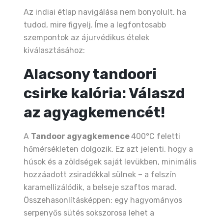
Az indiai étlap navigálása nem bonyolult, ha
tudod, mire figyelj. Íme a legfontosabb
szempontok az ájurvédikus ételek
kiválasztásához:
Alacsony tandoori
csirke kalória: Válaszd
az agyagkemencét!
A
Tandoor agyagkemence
400°C feletti
hőmérsékleten dolgozik. Ez azt jelenti, hogy a
húsok és a zöldségek saját levükben, minimális
hozzáadott zsiradékkal sülnek – a felszín
karamellizálódik, a belseje szaftos marad.
Összehasonlításképpen: egy hagyományos
serpenyős sütés sokszorosa lehet a