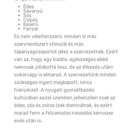
Édes
Savanyú
Sós
Csípős
Keserű
Fanyar
Ez nem véletlenszerű: minden íz más
szervrendszert stimulál és más
tápanyagcsoportot jelez a szervezetnek. Ezért
van az, hogy egy kiadós, egészséges ebéd
nemcsak jóllakottá tesz, de az étkezés utáni
cukorvágy is elmarad. A szervezetünk minden
szükséges ingert megkapott, nincs
hiányérzet. A nyugati gyorsétkezési
kultúrában ezzel szemben jellemzően csak az
édes, sós és zsíros ízek dominálnak, és ezért
marad fenn a folyamatos nassolási kényszer
evés után is.