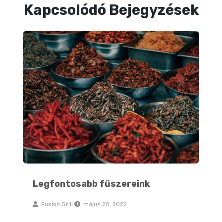
Kapcsolódó Bejegyzések
Legfontosabb fűszereink
Legfontosabb fűszereink
Fusion Grill
május 20, 2022