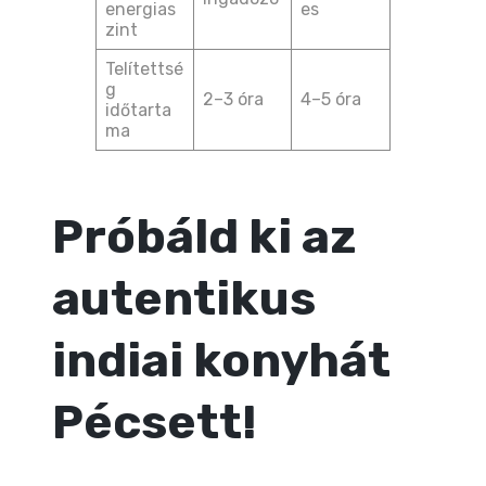
energias
es
zint
Telítettsé
g
2–3 óra
4–5 óra
időtarta
ma
Próbáld ki az
autentikus
indiai konyhát
Pécsett!