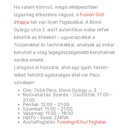
Ha valami könnyű, mégis elképesztően
ízgazdag étkezésre vágysz, a
Fusion Grill
étlapja
teli van ilyen fogásokkal. A Klimó
György utca 3. alatt autentikus indiai séfek
készítik az ételeket – ugyanazokkal a
fűszerekkel és technikákkal, amelyek az indiai
konyhát a világ legegészségesebb konyháinak
sorába emelik.
Látogass el hozzánk, ahol egy igazi, testet-
lelket feltöltő egészséges étel vár Pécs
szívében!
Cím: 7624 Pécs, Klimó György u. 3.
Nyitvatartás: Szerda – Csütörtök: 17:00 –
21:00
Péntek: 12:00 – 21:00
Szombat: 11:00 – 21:00
Vasárnap: 11:00 – 18:00
Hétfő – Kedd: ZÁRVA
Asztalfoglalás:
fusiongrill.hu/foglalas