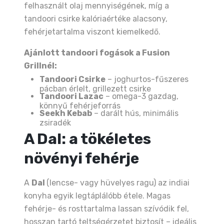
felhasznált olaj mennyiségének, míg a
tandoori csirke kalóriaértéke alacsony,
fehérjetartalma viszont kiemelkedő.
Ajánlott tandoori fogások a Fusion
Grillnél:
Tandoori Csirke
– joghurtos-fűszeres
pácban érlelt, grillezett csirke
Tandoori Lazac
– omega-3 gazdag,
könnyű fehérjeforrás
Seekh Kebab
– darált hús, minimális
zsiradék
A Dal: a tökéletes
növényi fehérje
A
Dal
(lencse- vagy hüvelyes ragu) az indiai
konyha egyik legtáplálóbb étele. Magas
fehérje- és rosttartalma lassan szívódik fel,
hosszan tartó teltségérzetet biztosít – ideális