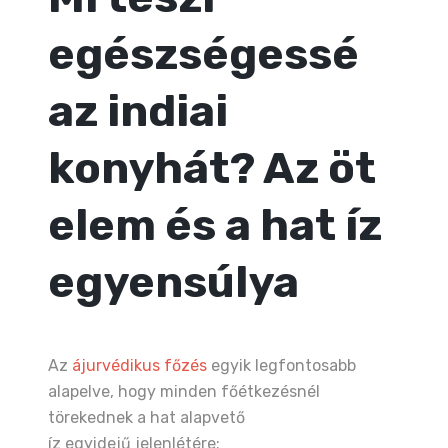
egészségessé
az indiai
konyhát? Az öt
elem és a hat íz
egyensúlya
Az
ájurvédikus főzés
egyik legfontosabb
alapelve, hogy minden főétkezésnél
törekednek a hat alapvető
íz egyidejű jelenlétére: