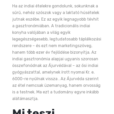
Ha az indiai ételekre gondolunk, sokunknak a
sűrű, nehéz szószok vagy a laktató húsételek
jutnak eszébe. Ez az egyik legnagyobb tévhit
a gasztronómiában. A tradicionális indiai
konyha valójában a világ egyik
legegészségesebb, legtudatosabb táplálkozási
rendszere – és ezt nem marketingszöveg,
hanem több ezer év fejlődése bizonyítja. Az
indiai gasztronómia alapjai ugyanis szorosan
összefonódnak az Ájurvédával – az ősi indiai
gyógyászattal, amelynek írott nyomai Kr. e.
6000-re nyúlnak vissza . Az Ájurvéda szerint
az étel nemcsak üzemanyag, hanem orvosság
is a testnek. Ma ezt a tudomány egyre inkább
alátámasztja.
Mi teszi