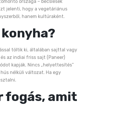
 tömörítő országa – becslések
zt jelenti, hogy a vegetáriánus
nyszerből, hanem kultúraként.
s konyha?
al töltik ki, általában sajttal vagy
s az indiai friss sajt (Paneer)
dot kapják. Nincs „helyettesítés”
hús nélküli változat. Ha egy
sztalni.
r fogás, amit