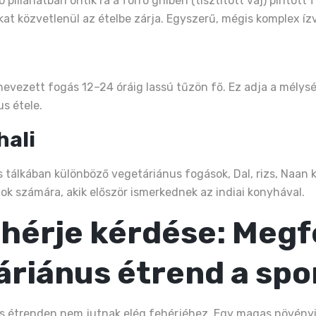
pillanatban öntik rá a forró ghíben (tisztított vaj) pirított
at közvetlenül az ételbe zárja. Egyszerű, mégis komplex ízv
nevezett fogás 12–24 óráig lassú tűzön fő. Ez adja a mélysé
s étele.
hali
kis tálkában különböző vegetáriánus fogások, Dal, rizs, Naan 
ok számára, akik először ismerkednek az indiai konyhával.
ehérje kérdése: Megf
táriánus étrend a sp
s étrenden nem jutnak elég fehérjéhez. Egy magas növényi