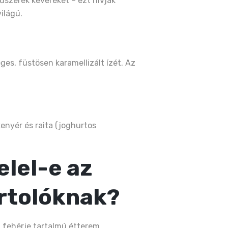
 fűszerek keverékét – ezt hívják
ilágú.
ges, füstösen karamellizált ízét. Az
kenyér és raita (joghurtos
elel-e az
ortolóknak?
 fehérje tartalmú étterem