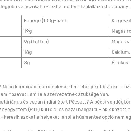
 legjobb válaszokat, és ezt a modern táplálkozástudomány is
Fehérje (100g-ban)
Kiegészí
19g
Magas ro
9g (főtten)
Magas va
18g
Kalcium,
8g
Értékes 
 / Naan kombinációja komplementer fehérjéket biztosít – az
 aminosavat , amire a szervezetnek szüksége van.
getáriánus és vegán indiai ételt Pécsett? A pécsi vendégk
nyegyetem (PTE) külföldi és hazai hallgatói – akik között 
al – keresik azokat a helyeket, ahol a húsmentes opció nem 