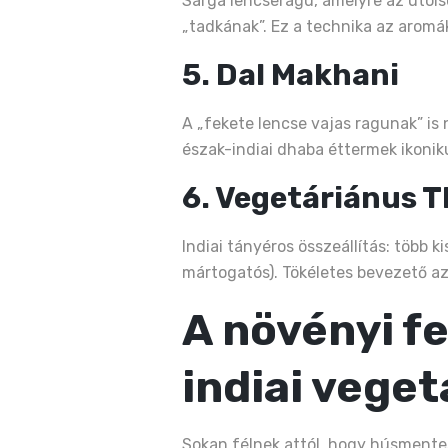
Sárga lencseragu, amelyre az utolsó 
„tadkának”. Ez a technika az aromák
5. Dal Makhani
A „fekete lencse vajas ragunak” is 
észak-indiai dhaba éttermek ikoniku
6. Vegetáriánus T
Indiai tányéros összeállítás: több 
mártogatós). Tökéletes bevezető az
A növényi f
indiai vege
Sokan félnek attól, hogy húsmente