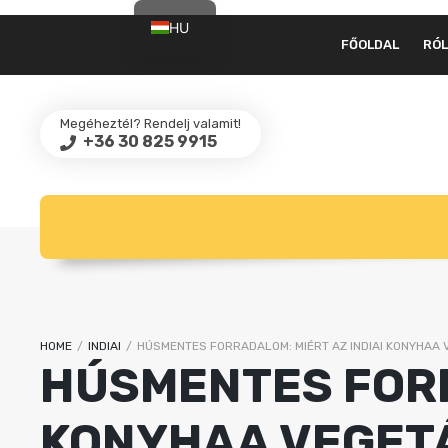
HU
FŐOLDAL
RÓ
EN
Megéheztél? Rendelj valamit!
+36 30 825 9915
HOME
/
INDIAI
/
HÚSMENTES FORRADALOM: MIÉRT AZ INDIAI KONYHAA 
HÚSMENTES FORR
KONYHAA VEGET