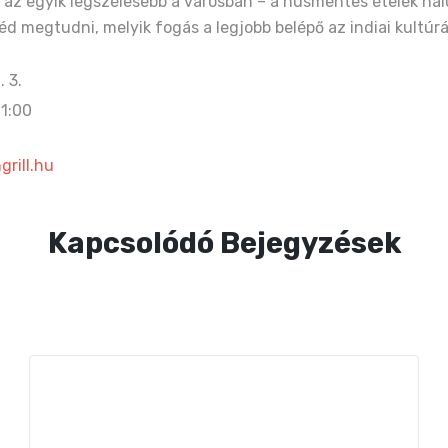
ta az egyik legszélesebb a városban – a húsmentes ételek n
éd megtudni, melyik fogás a legjobb belépő az indiai kultúr
 3.
21:00
grill.hu
Kapcsolódó Bejegyzések