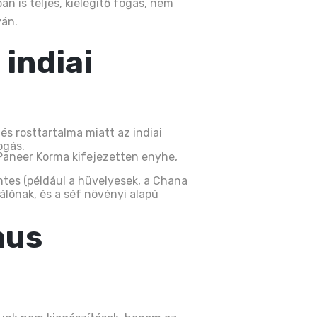
 is teljes, kielégítő fogás, nem
yán.
indiai
és rosttartalma miatt az indiai
ogás.
 Paneer Korma kifejezetten enyhe,
tes (például a hüvelyesek, a Chana
gálónak, és a séf növényi alapú
nus