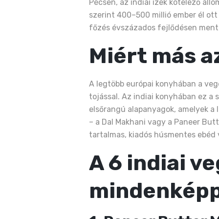
Pécsen, az indiai ízek kötelező áll
szerint 400–500 millió ember él ot
főzés évszázados fejlődésen ment 
Miért más a
A legtöbb európai konyhában a veget
tojással. Az indiai konyhában ez a s
elsőrangú alapanyagok, amelyek a l
– a Dal Makhani vagy a Paneer Butt
tartalmas, kiadós húsmentes ebéd 
A 6 indiai v
mindenképpe