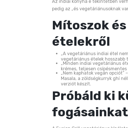
Az indiai konyha e tekintetben ver
pedig az „és vegetáriánusoknak va
Mítoszok és
ételekről
„A vegetáriánus indiai étel nem
vegetáriánus ételek hosszabb t
„Minden indiai vegetáriánus ét
krémes, teljesen csípésmentes
„Nem kaphatok vegán opciót” –
Masala, a zöldségkurryk ghí nél
verziót készít.
Próbáld ki 
fogásainkat