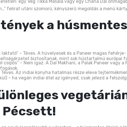
hetetlen: egy Veg Tikka Masala vagy egy Chana Dal önmagában
n…” felirat utáni szomorú, kényszerű megoldás a menü kárt
 tények a húsmentes 
 laktató” – Téves. A hüvelyesek és a Paneer magas fehérje- 
eltségérzetet biztosítanak, mint sok hústartalmú európai f
el csípős” – Nem igaz. A Dal Makhani, a Palak Paneer vagy a
 fogások.
 Téves. Az indiai konyha hatalmas része eleve tejtermékmen
kül) – ha vegán indiai étel az igényed, csak jelezd a felszol
különleges vegetáriá
 Pécsett!