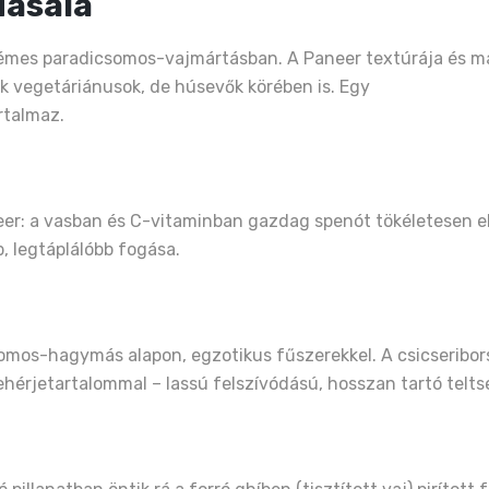
Masala
 krémes paradicsomos-vajmártásban. A Paneer textúrája és m
 vegetáriánusok, de húsevők körében is. Egy
rtalmaz.
er: a vasban és C-vitaminban gazdag spenót tökéletesen e
, legtáplálóbb fogása.
somos-hagymás alapon, egzotikus fűszerekkel. A csicseribo
hérjetartalommal – lassú felszívódású, hosszan tartó teltsé