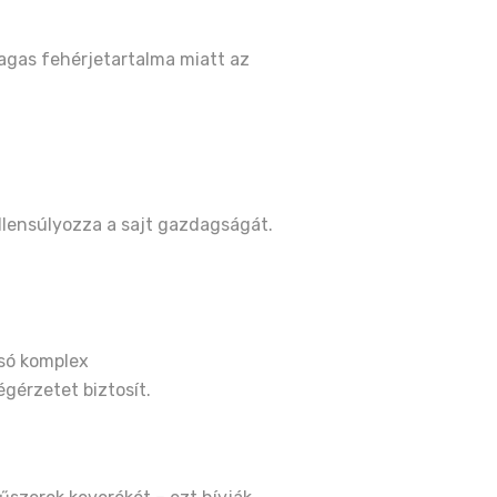
agas fehérjetartalma miatt az
llensúlyozza a sajt gazdagságát.
rsó komplex
gérzetet biztosít.