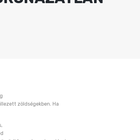
ég
illezett zöldségekben. Ha
s,
ed