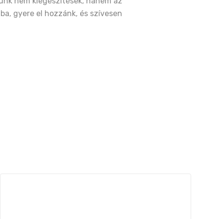
álunk nem kiegészítések, hanem az
ába, gyere el hozzánk, és szívesen