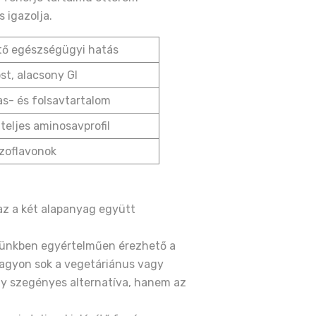
 igazolja.
tő egészségügyi hatás
st, alacsony GI
s- és folsavtartalom
 teljes aminosavprofil
izoflavonok
az a két alapanyag együtt
örünkben egyértelműen érezhető a
nagyon sok a vegetáriánus vagy
egy szegényes alternatíva, hanem az