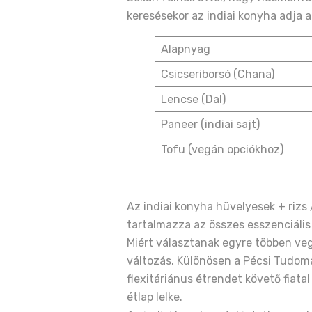
keresésekor az indiai konyha adja a
Alapnyag
Csicseriborsó (Chana)
Lencse (Dal)
Paneer (indiai sajt)
Tofu (vegán opciókhoz)
Az indiai konyha hüvelyesek + rizs
tartalmazza az összes esszenciális
Miért választanak egyre többen ve
változás. Különösen a Pécsi Tudomá
flexitáriánus étrendet követő fiat
étlap lelke.