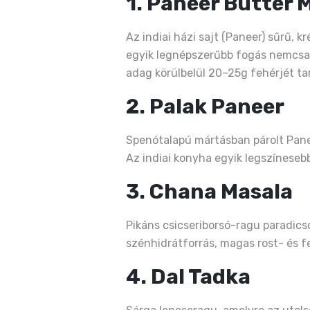
1. Paneer Butter 
Az indiai házi sajt (Paneer) sűrű,
egyik legnépszerűbb fogás nemcsak
adag körülbelül 20–25g fehérjét ta
2. Palak Paneer
Spenótalapú mártásban párolt Pane
Az indiai konyha egyik legszínesebb
3. Chana Masala
Pikáns csicseriborsó-ragu paradic
szénhidrátforrás, magas rost- és fe
4. Dal Tadka