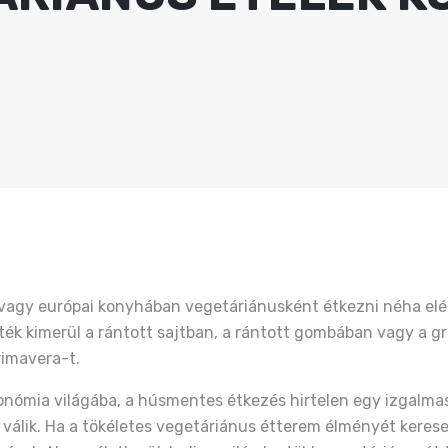
vagy európai konyhában vegetáriánusként étkezni néha el
ték kimerül a rántott sajtban, a rántott gombában vagy a gr
rimavera-t.
ronómia világába, a húsmentes étkezés hirtelen egy izgalma
válik. Ha a tökéletes vegetáriánus étterem élményét keres