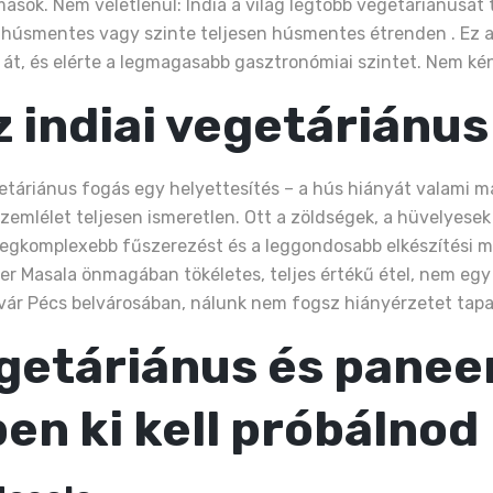
omások. Nem véletlenül: India a világ legtöbb vegetáriánusát
t húsmentes vagy szinte teljesen húsmentes étrenden . Ez a
át, és elérte a legmagasabb gasztronómiai szintet. Nem ké
z indiai vegetáriánu
áriánus fogás egy helyettesítés – a hús hiányát valami máss
zemlélet teljesen ismeretlen. Ott a zöldségek, a hüvelyesek é
egkomplexebb fűszerezést és a leggondosabb elkészítési mó
er Masala önmagában tökéletes, teljes értékű étel, nem egy 
vár Pécs belvárosában, nálunk nem fogsz hiányérzetet tapa
egetáriánus és panee
n ki kell próbálnod