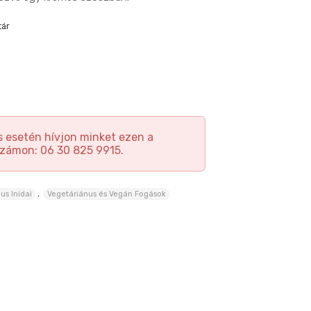
tár
 esetén hívjon minket ezen a
zámon: 06 30 825 9915.
,
us Inidai
Vegetáriánus és Vegán Fogások