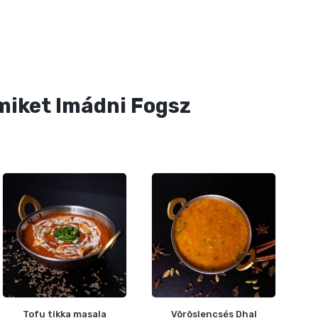
miket Imádni Fogsz
Tofu tikka masala
Vöröslencsés Dhal