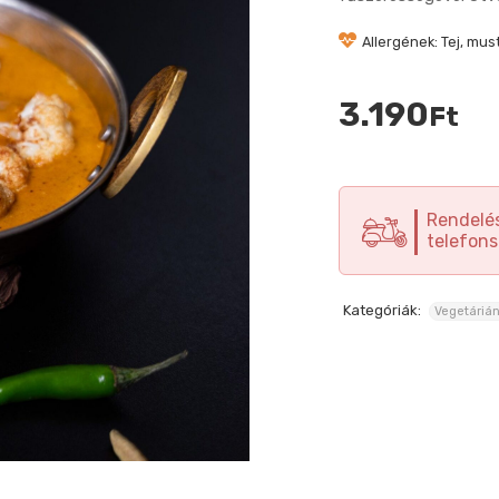
Allergének: Tej, mus
3.190
Ft
Rendelés
telefons
Kategóriák:
Vegetárián