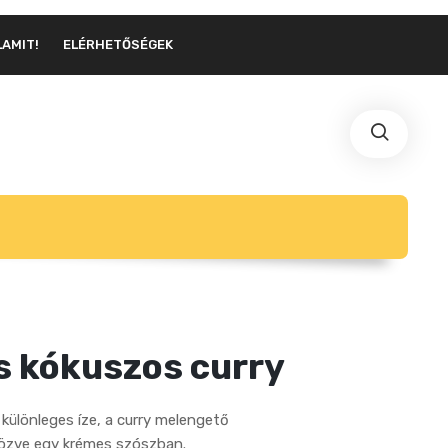
LAMIT!
ELÉRHETŐSÉGEK
s kókuszos curry
l különleges íze, a curry melengető
özve egy krémes szószban.