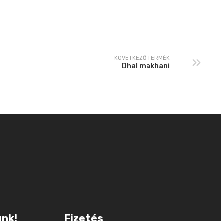
KÖVETKEZŐ TERMÉK
Dhal makhani
unk!
Fizetés