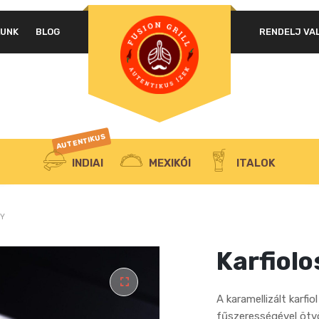
LUNK
BLOG
RENDELJ VA
AUTENTIKUS
INDIAI
MEXIKÓI
ITALOK
RY
Karfiolo
A karamellizált karfio
fűszerességével ötv