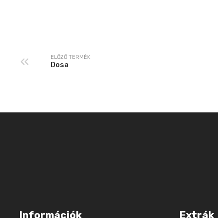
ELŐZŐ TERMÉK
Dosa
Információk
Extrák