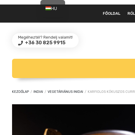
HU
FŐOLDAL
RÓ
EN
Megéheztél? Rendelj valamit!
+36 30 825 9915
KEZDŐLAP
/
INDIAI
/
VEGETÁRIÁNUS INIDAI
/
KARFIOLOS KÓKUSZOS CUR