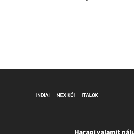
INDIAI
MEXIKÓI
ITALOK
Harapj valamit nál