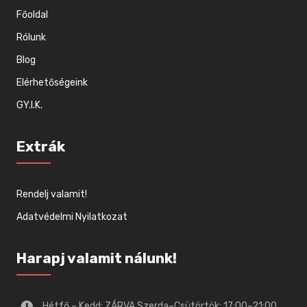
Főoldal
Rólunk
Blog
Elérhetőségeink
GY.I.K.
Extrák
Rendelj valamit!
Adatvédelmi Nyilatkozat
Harapj valamit nálunk!
Hétfő – Kedd: ZÁRVA Szerda–Csütörtök: 17:00–21:00