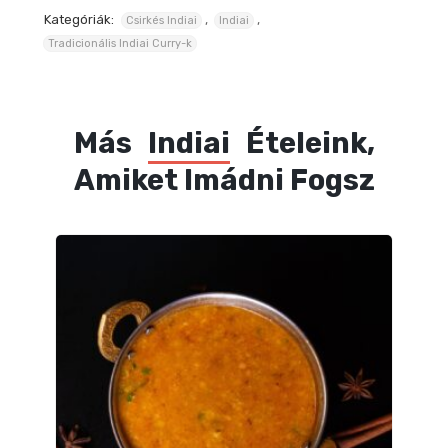
Kategóriák:
,
,
Csirkés Indiai
Indiai
Tradicionális Indiai Curry-k
Más
Indiai
Ételeink,
Amiket Imádni Fogsz