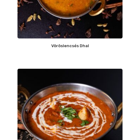
Vöröslencsés Dhal