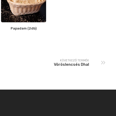
Papadam (2db)
KÖVETKEZŐ TERMÉK
Vöröslencsés Dhal