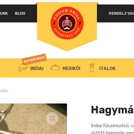
LUNK
BLOG
RENDELJ VA
AUTENTIKUS
INDIAI
MEXIKÓI
ITALOK
KORA
Hagymá
Indiai fűszerezésű, c
sütött hagymás vagy 