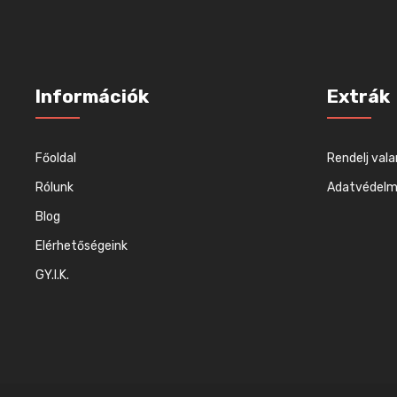
Információk
Extrák
Főoldal
Rendelj vala
Rólunk
Adatvédelmi
Blog
Elérhetőségeink
GY.I.K.