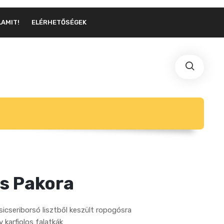
LAMIT!
ELÉRHETŐSÉGEK
s Pakora
sicseriborsó lisztből keszült ropogósra
karfiolos falatkák