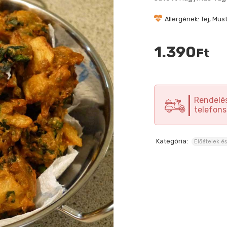
Allergének: Tej, Mus
1.390
Ft
Rendelés
telefons
Kategória:
Előételek é