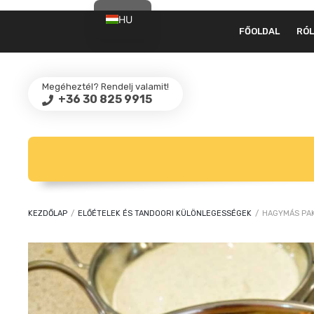
HU
FŐOLDAL
RÓ
EN
Megéheztél? Rendelj valamit!
+36 30 825 9915
KEZDŐLAP
/
ELŐÉTELEK ÉS TANDOORI KÜLÖNLEGESSÉGEK
/
HAGYMÁS PA