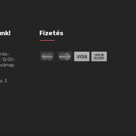
unk!
Fizetés
erda–
: 12:00–
asárnap:
u. 3