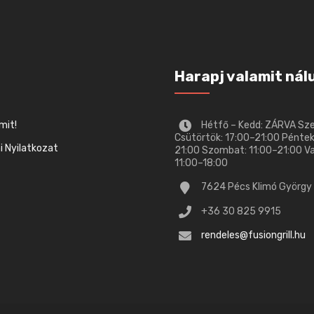
Harapj valamit nál
mit!
Hétfő – Kedd: ZÁRVA Sz
Csütörtök: 17:00–21:00 Péntek
 Nyilatkozat
21:00 Szombat: 11:00–21:00 V
11:00–18:00
7624 Pécs Klimó György 
+36 30 825 9915
rendeles@fusiongrill.hu