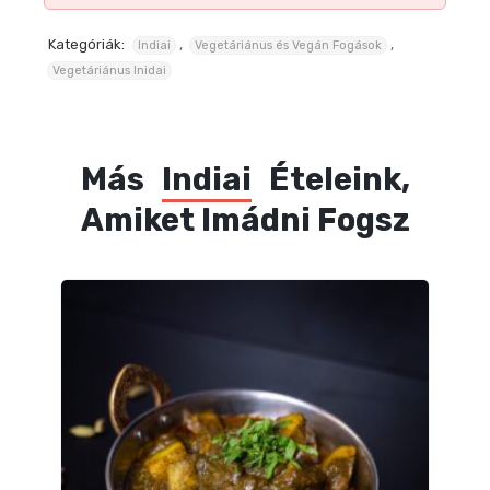
Kategóriák:
,
,
Indiai
Vegetáriánus és Vegán Fogások
Vegetáriánus Inidai
Más
Indiai
Ételeink,
Amiket Imádni Fogsz