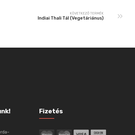
KÖVETKEZŐ TERMÉK
Indiai Thali Tál (Vegetáriánus)
unk!
Fizetés
erda–