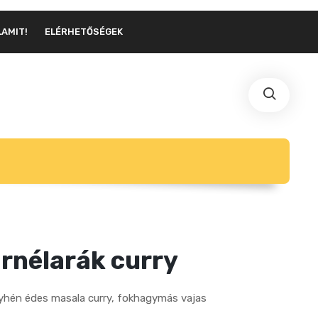
LAMIT!
ELÉRHETŐSÉGEK
rnélarák curry
yhén édes masala curry, fokhagymás vajas