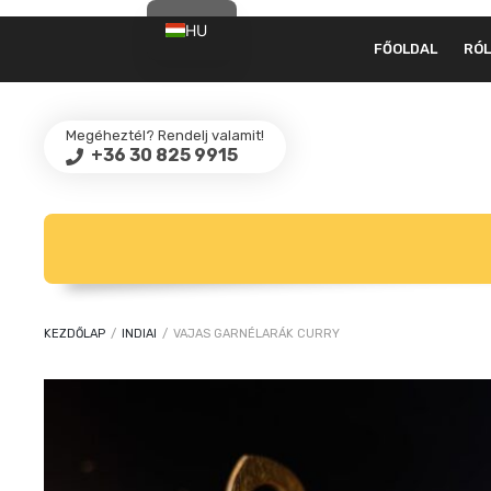
HU
FŐOLDAL
RÓ
EN
Megéheztél? Rendelj valamit!
+36 30 825 9915
KEZDŐLAP
/
INDIAI
/
VAJAS GARNÉLARÁK CURRY