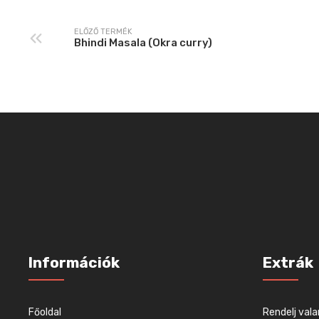
ELŐZŐ TERMÉK
Bhindi Masala (Okra curry)
Információk
Extrák
Főoldal
Rendelj vala