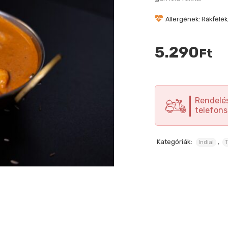
Allergének: Rákfélék
5.290
Ft
Rendelés
telefons
Kategóriák:
,
Indiai
T