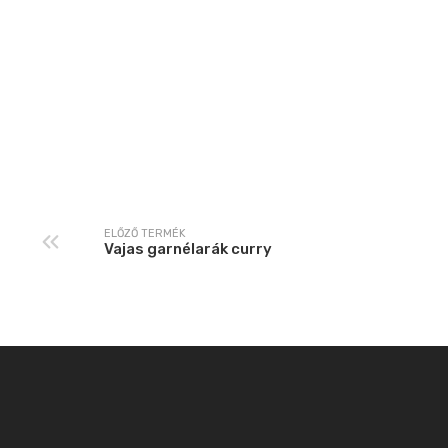
ELŐZŐ TERMÉK
Vajas garnélarák curry