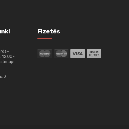
unk!
Fizetés
erda–
: 12:00–
asárnap:
u. 3