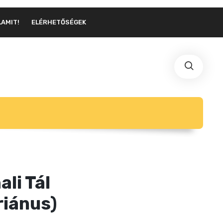
LAMIT!
ELÉRHETŐSÉGEK
ali Tál
riánus)