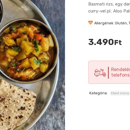
Basmati rizs, egy dar
curry-vel pl.: Aloo Pal
Allergének: Glutén, T
3.490
Ft
Rendelés
telefons
Kategória:
Ebéd menü