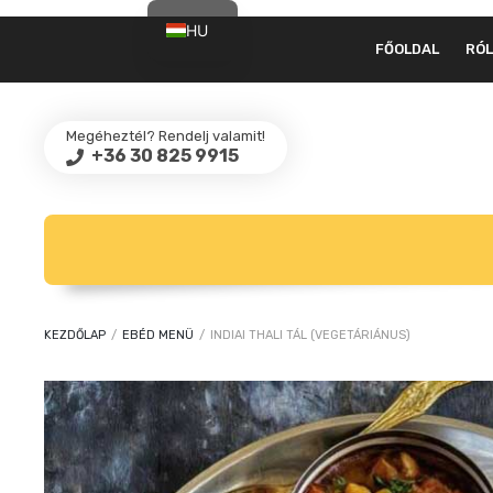
HU
FŐOLDAL
RÓ
EN
Megéheztél? Rendelj valamit!
+36 30 825 9915
KEZDŐLAP
/
EBÉD MENÜ
/
INDIAI THALI TÁL (VEGETÁRIÁNUS)