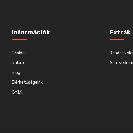
Információk
Extrák
Főoldal
Rendelj vala
Rólunk
Adatvédelmi
Blog
Elérhetőségeink
GY.I.K.