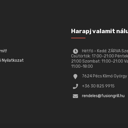
Harapj valamit nál
mit!
Hétfő – Kedd: ZÁRVA Sz
Csütörtök: 17:00–21:00 Péntek
 Nyilatkozat
21:00 Szombat: 11:00–21:00 V
11:00–18:00
7624 Pécs Klimó György 
+36 30 825 9915
rendeles@fusiongrill.hu