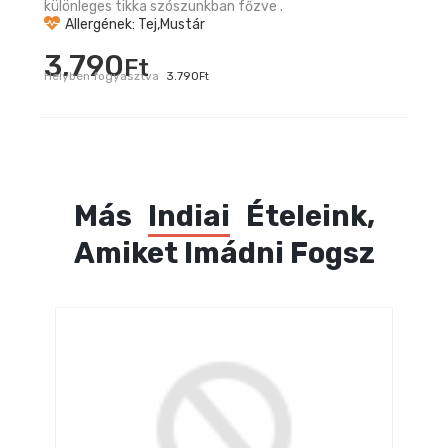
különleges tikka szószunkban főzve .
Allergének: Tej,Mustár
3.790
Ft
Helyben fogyasztva
3.790
Ft
Más
Indiai
Ételeink,
Amiket Imádni Fogsz