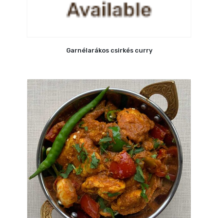
Garnélarákos csirkés curry