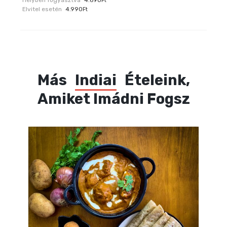
Helyben fogyasztva
4.690
Ft
Elvitel esetén
4.990
Ft
Más
Indiai
Ételeink,
Amiket Imádni Fogsz