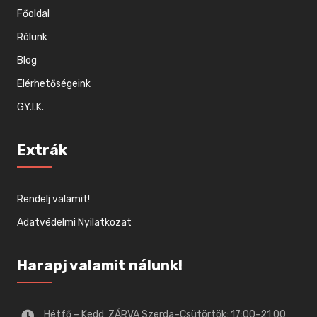
Főoldal
Rólunk
Blog
Elérhetőségeink
GY.I.K.
Extrák
Rendelj valamit!
Adatvédelmi Nyilatkozat
Harapj valamit nálunk!
Hétfő – Kedd: ZÁRVA Szerda–Csütörtök: 17:00–21:00