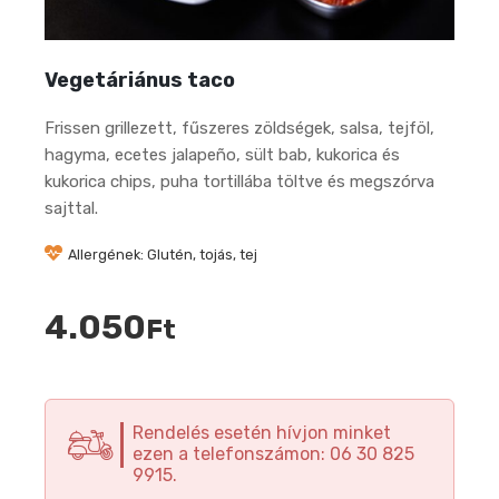
Vegetáriánus taco
Frissen grillezett, fűszeres zöldségek, salsa, tejföl,
hagyma, ecetes jalapeño, sült bab, kukorica és
kukorica chips, puha tortillába töltve és megszórva
sajttal.
Allergének: Glutén, tojás, tej
4.050
Ft
Rendelés esetén hívjon minket
ezen a telefonszámon: 06 30 825
9915.