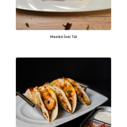
Mexikó Ízei Tál