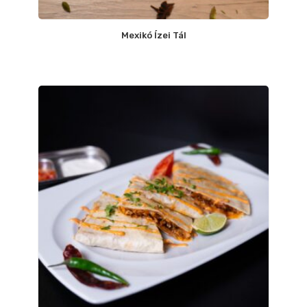
Mexikó Ízei Tál