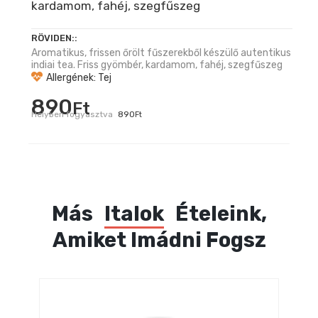
kardamom, fahéj, szegfűszeg
RÖVIDEN::
Aromatikus, frissen őrölt fűszerekből készülő autentikus
indiai tea. Friss gyömbér, kardamom, fahéj, szegfűszeg
Allergének: Tej
890
Ft
Helyben fogyasztva
890
Ft
Más
Italok
Ételeink,
Amiket Imádni Fogsz