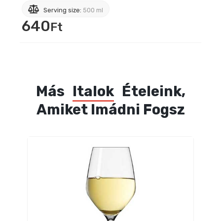
Serving size:
500 ml
640
Ft
Más
Italok
Ételeink,
Amiket Imádni Fogsz