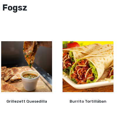
i Fogsz
Grillezett Quesedilla
Burrito Tortillában