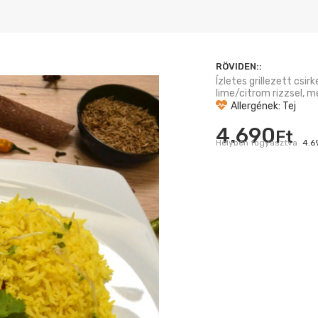
RÖVIDEN::
Ízletes grillezett csir
lime/citrom rizzsel, me
Allergének: Tej
4.690
Ft
Helyben fogyasztva
4.6