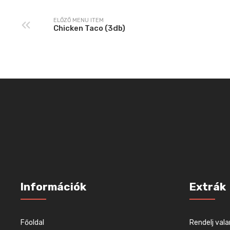
ELŐZŐ MENU ITEM
Chicken Taco (3db)
Információk
Extrák
Főoldal
Rendelj vala