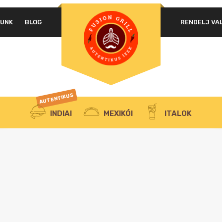
LUNK
BLOG
RENDELJ VA
AUTENTIKUS
INDIAI
MEXIKÓI
ITALOK