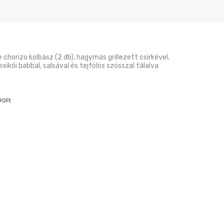
ke chorizo kolbász (2 db), hagymás grillezett csirkével,
xikói babbal, salsával és tejfölös szósszal tálalva
90
Ft