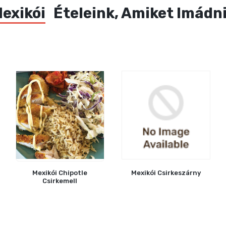
exikói
Ételeink, Amiket Imádn
Mexikói Chipotle
Mexikói Csirkeszárny
Csirkemell