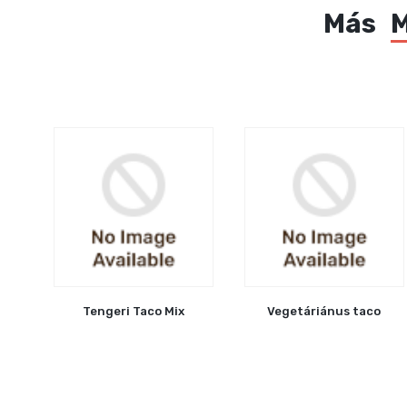
Más
M
Tengeri Taco Mix
Vegetáriánus taco