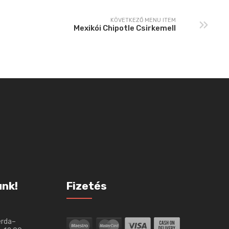
KÖVETKEZŐ MENU ITEM
Mexikói Chipotle Csirkemell
unk!
Fizetés
erda–