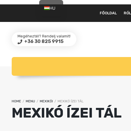
HU
FŐOLDAL
RÓ
EN
Megéheztél? Rendelj valamit!
+36 30 825 9915
HOME
/
MENU
/
MEXIKÓI
/
MEXIKÓ ÍZEI TÁL
MEXIKÓ ÍZEI TÁL