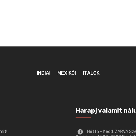
INDIAI
MEXIKÓI
ITALOK
Harapj valamit nál
mit!
Hétfő – Kedd: ZÁRVA Sz