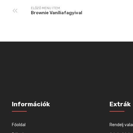
ELŐZŐ MENU ITEM
Brownie Vaníliafagyival
Információk
Extrák
Főoldal
Rendelj vala