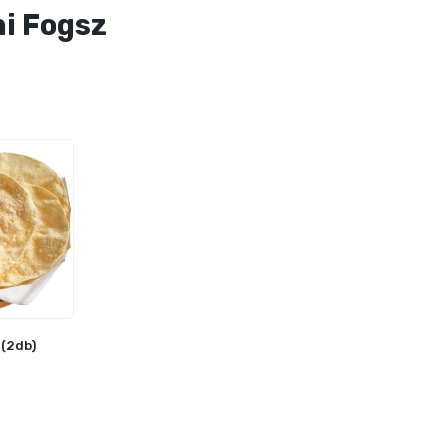
ni Fogsz
(2db)