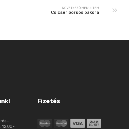
KÖVETKEZŐ MENU ITEM
Csicseriborsós pakora
unk!
Fizetés
erda–
: 12:00–