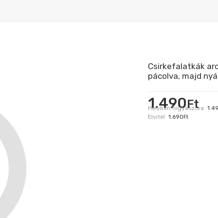
Csirkefalatkák ar
pácolva, majd nyá
1.490
Ft
Helyben fogyasztva
1.4
Elvitel
1.690
Ft