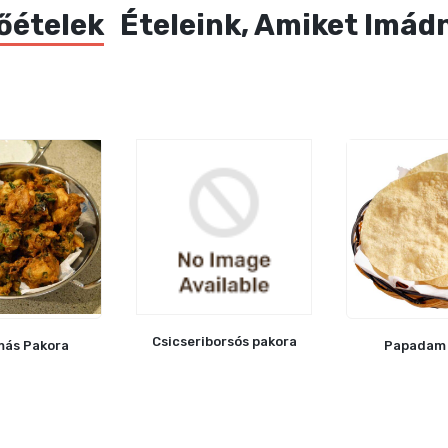
őételek
Ételeink, Amiket Imád
Csicseriborsós pakora
ás Pakora
Papadam 