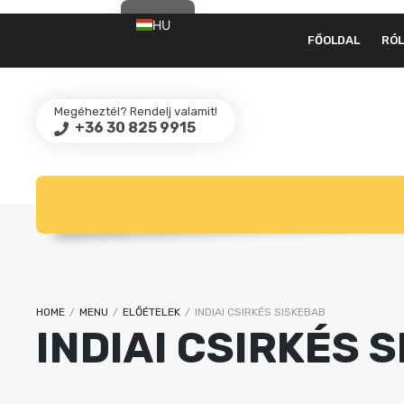
HU
FŐOLDAL
RÓ
EN
Megéheztél? Rendelj valamit!
+36 30 825 9915
HOME
/
MENU
/
ELŐÉTELEK
/
INDIAI CSIRKÉS SISKEBAB
INDIAI CSIRKÉS 