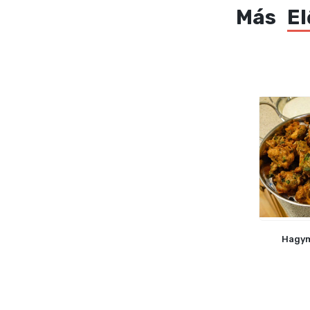
Más
El
Hagym