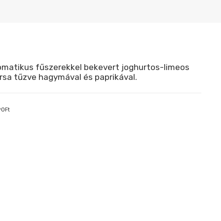
omatikus fűszerekkel bekevert joghurtos-limeos
rsa tűzve hagymával és paprikával.
90
Ft