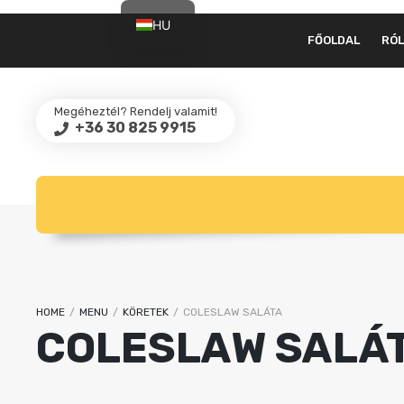
HU
FŐOLDAL
RÓ
EN
Megéheztél? Rendelj valamit!
+36 30 825 9915
HOME
/
MENU
/
KÖRETEK
/
COLESLAW SALÁTA
COLESLAW SALÁ