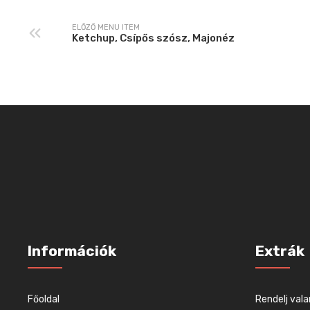
ELŐZŐ MENU ITEM
Ketchup, Csípős szósz, Majonéz
Információk
Extrák
Főoldal
Rendelj vala