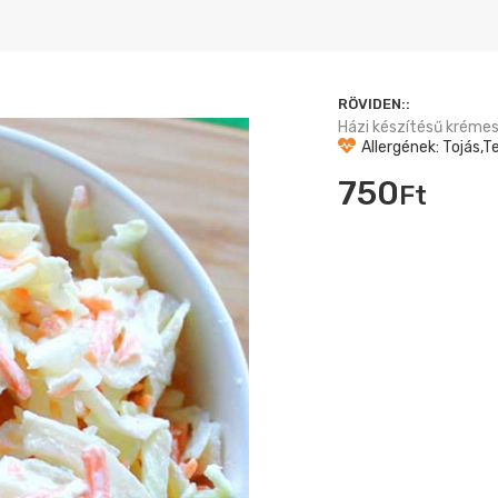
RÖVIDEN::
Házi készítésű kréme
Allergének: Tojás,Te
750
Ft