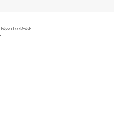
s káposztasalátánk.
j