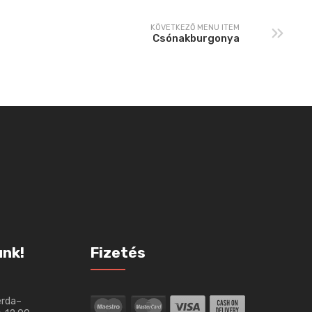
KÖVETKEZŐ MENU ITEM
Csónakburgonya
unk!
Fizetés
erda–