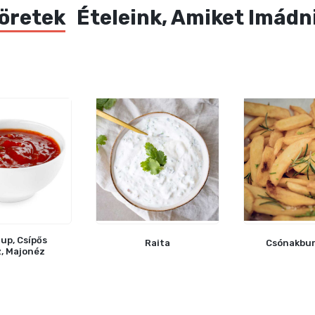
öretek
Ételeink, Amiket Imádn
up, Csípős
Raita
Csónakbu
, Majonéz