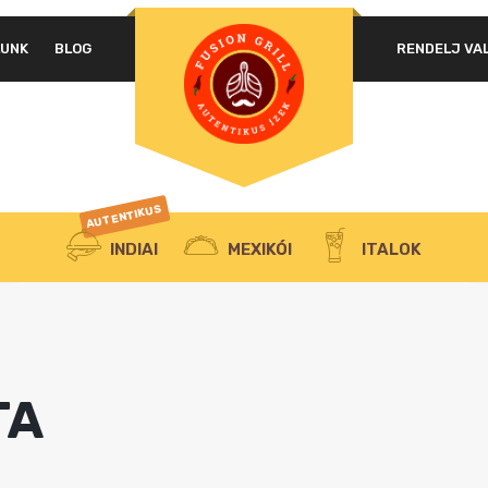
LUNK
BLOG
RENDELJ VA
AUTENTIKUS
INDIAI
MEXIKÓI
ITALOK
TA