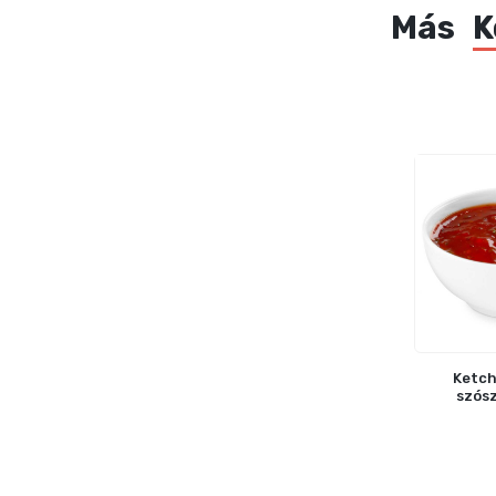
Más
K
Ketch
szósz