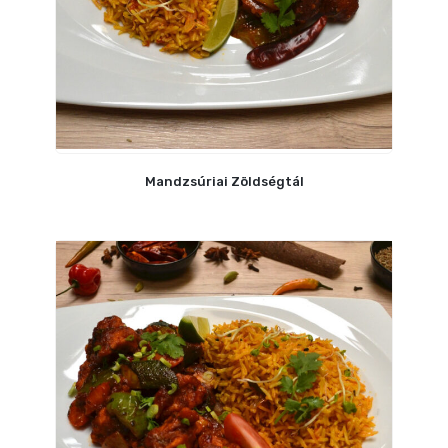
Mandzsúriai Zöldségtál