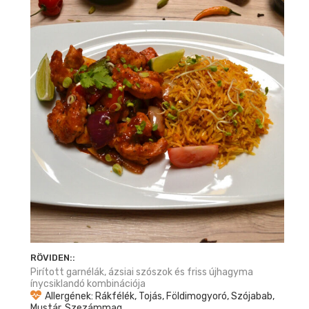
RÖVIDEN::
Pirított garnélák, ázsiai szószok és friss újhagyma
ínycsiklandó kombinációja
Allergének: Rákfélék, Tojás, Földimogyoró, Szójabab,
Mustár, Szezámmag