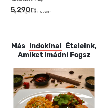
5.290
Ft
Helyben fogyasztva
5.290
Ft
Más
Indokínai
Ételeink,
Amiket Imádni Fogsz